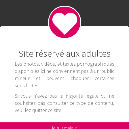
Site réservé aux adultes
Les photos, vidéos, et textes pornographiques
disponibles ici ne conviennent pas à un public
mineur et peuvent choquer certaines
sensibilités.
Si vous n'avez pas la majorité légale ou ne
souhaitez pas consulter ce type de contenu,
veuillez
quitter ce site
.
Je suis majeur,